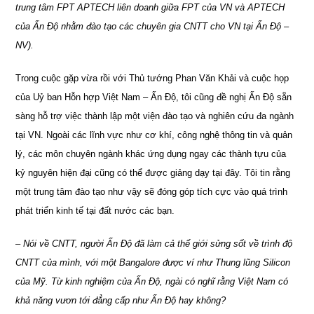
trung tâm FPT APTECH liên doanh giữa FPT của VN và APTECH
của Ấn Độ nhằm đào tạo các chuyên gia CNTT cho VN tại Ấn Độ –
NV).
Trong cuộc gặp vừa rồi với Thủ tướng Phan Văn Khải và cuộc họp
của Uỷ ban Hỗn hợp Việt Nam – Ấn Độ, tôi cũng đề nghị Ấn Độ sẵn
sàng hỗ trợ việc thành lập một viện đào tạo và nghiên cứu đa ngành
tại VN.
Ngoài các lĩnh vực như cơ khí, công nghệ thông tin và quản
lý, các môn chuyên ngành khác ứng dụng ngay các thành tựu của
kỷ nguyên hiện đại cũng có thể được giảng dạy tại đây. Tôi tin rằng
một trung tâm đào tạo như vậy sẽ đóng góp tích cực vào quá trình
phát triển kinh tế tại đất nước các bạn.
– Nói về CNTT, người Ấn Độ đã làm cả thế giới sửng sốt về trình độ
CNTT của mình, với một Bangalore được ví như Thung lũng Silicon
của Mỹ. Từ kinh nghiệm của Ấn Độ, ngài có nghĩ rằng Việt Nam có
khả năng vươn tới đẳng cấp như Ấn Độ hay không?