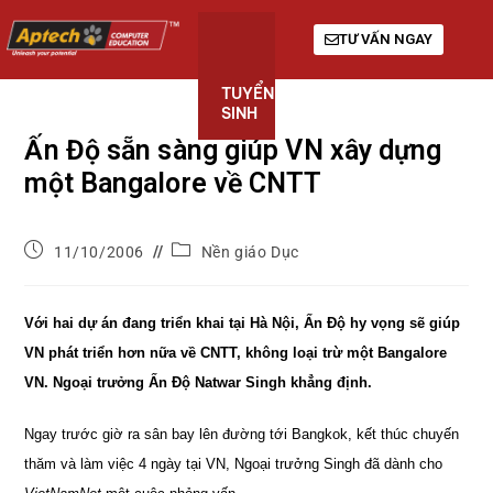
TƯ VẤN NGAY
TUYỂN
KHÓA
GIỚI
SINH
HỌC
THIỆU
Ấn Độ sẵn sàng giúp VN xây dựng
một Bangalore về CNTT
11/10/2006
Nền giáo Dục
Với hai dự án đang triển khai tại Hà Nội, Ấn Độ hy vọng sẽ giúp
VN phát triển hơn nữa về CNTT, không loại trừ một Bangalore
VN. Ngoại trưởng Ấn Độ Natwar Singh khẳng định.
Ngay trước giờ ra sân bay lên đường tới Bangkok, kết thúc chuyến
thăm và làm việc 4 ngày tại VN, Ngoại trưởng Singh đã dành cho