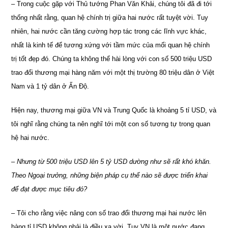
– Trong cuộc gặp với Thủ tướng Phan Văn Khải, chúng tôi đã đi tới
thống nhất rằng, quan hệ chính trị giữa hai nước rất tuyệt vời. Tuy
nhiên, hai nước cần tăng cường hợp tác trong các lĩnh vực khác,
nhất là kinh tế để tương xứng với tầm mức của mối quan hệ chính
trị tốt đẹp đó. Chúng ta không thể hài lòng với con số 500 triệu USD
trao đổi thương mại hàng năm với một thị trường 80 triệu dân ở Việt
Nam và 1 tỷ dân ở Ấn Độ.
Hiện nay, thương mại giữa VN và Trung Quốc là khoảng 5 tỉ USD, và
tôi nghĩ rằng chúng ta nên nghĩ tới một con số tương tự trong quan
hệ hai nước.
– Nhưng từ 500 triệu USD lên 5 tỷ USD dường như sẽ rất khó khăn.
Theo Ngoại trưởng, những biện pháp cụ thể nào sẽ được triển khai
để đạt được mục tiêu đó?
– Tôi cho rằng việc nâng con số trao đổi thương mại hai nước lên
hàng tỉ USD không phải là điều xa vời. Tuy VN là một nước đang