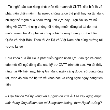
– Tôi nghĩ các bạn đang phát triển rất mạnh về CNTT, đặc biệt là về
phát triển phần mềm. Hai nước chúng ta có thể phát huy và tận dụng
những thế mạnh của nhau trong lĩnh vực này. Hiện Ấn Độ rất nổi
tiếng về CNTT, nhưng chúng tôi không muốn dừng lại tại đó, mà
muốn vươn tới đột phá về công nghệ ổ cứng tương tự như Hàn
Quốc và Nhật Bản. Theo tôi Ấn Độ và Việt Nam nên cùng hướng tới
tương lai đó
Chìa khoá của Ấn Độ là phát triển nguồn nhân lực, đào tạo và cung
cấp một đội ngũ đông đảo các kỹ sư CNTT trình độ cao. Và tôi thấy
rằng, tại VN hiện nay, tiếng Anh đang ngày càng được sử dụng rộng
rãi, trình độ của thế hệ trẻ về khoa học và công nghệ ngày càng tiên
tiến.
– Liệu VN có thể hy vọng với sự giúp đỡ của ÂĐ sẽ xây dựng được
một thung lũng silicon như tại Bangalore không, thưa Ngoại trưởng?