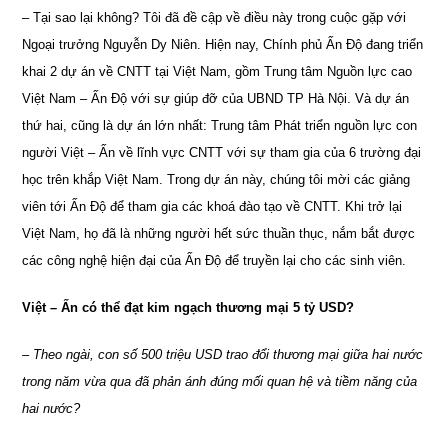
– Tại sao lại không? Tôi đã đề cập về điều này trong cuộc gặp với
Ngoại trưởng Nguyễn Dy Niên. Hiện nay, Chính phủ Ấn Độ đang triển
khai 2 dự án về CNTT tại Việt Nam, gồm Trung tâm Nguồn lực cao
Việt Nam – Ấn Độ với sự giúp đỡ của UBND TP Hà Nội. Và dự án
thứ hai, cũng là dự án lớn nhất: Trung tâm Phát triển nguồn lực con
người Việt – Ấn về lĩnh vực CNTT với sự tham gia của 6 trường đại
học trên khắp Việt Nam. Trong dự án này, chúng tôi mời các giảng
viên tới Ấn Độ để tham gia các khoá đào tạo về CNTT. Khi trở lại
Việt Nam, họ đã là những người hết sức thuần thục, nắm bắt được
các công nghệ hiện đại của Ấn Độ để truyền lại cho các sinh viên.
Việt – Ấn có thể đạt kim ngạch thương mại 5 tỷ USD?
– Theo ngài, con số 500 triệu USD trao đổi thương mại giữa hai nước
trong năm vừa qua đã phản ánh đúng mối quan hệ và tiềm năng của
hai nước?