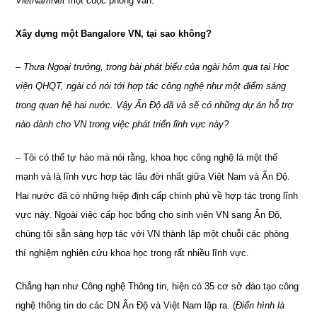
VietNamNet
một cuộc phỏng vấn.
Xây dựng một Bangalore VN, tại sao không?
–
Thưa Ngoại trưởng, trong bài phát biểu của ngài hôm qua tại Học
viện QHQT, ngài có nói tới hợp tác công nghệ như một điểm sáng
trong quan hệ hai nước. Vậy Ấn Độ đã và sẽ có những dự án hỗ trợ
nào dành cho VN trong việc phát triển lĩnh vực này?
– Tôi có thể tự hào mà nói rằng, khoa học công nghệ là một thế
mạnh và là lĩnh vực hợp tác lâu đời nhất giữa Việt Nam và Ấn Độ.
Hai nước đã có những hiệp định cấp chính phủ về hợp tác trong lĩnh
vực này. Ngoài việc cấp học bổng cho sinh viên VN sang Ấn Độ,
chúng tôi sẵn sàng hợp tác với VN thành lập một chuỗi các phòng
thí nghiệm nghiên cứu khoa học trong rất nhiều lĩnh vực.
Chẳng hạn như Công nghệ Thông tin, hiện có 35 cơ sở đào tạo công
nghệ thông tin do các DN Ấn Độ và Việt Nam lập ra. (
Điển hình là